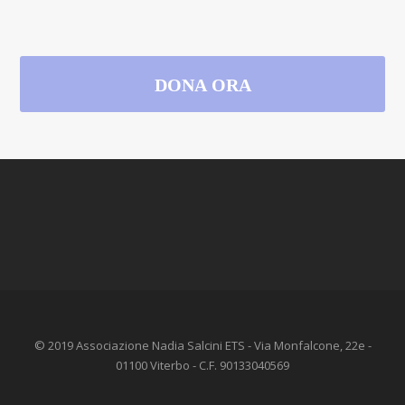
DONA
ORA
© 2019 Associazione Nadia Salcini ETS - Via Monfalcone, 22e -
01100 Viterbo - C.F. 90133040569